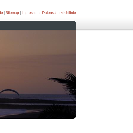
te
|
Sitemap
|
Impressum
|
Datenschutzrichtlinie