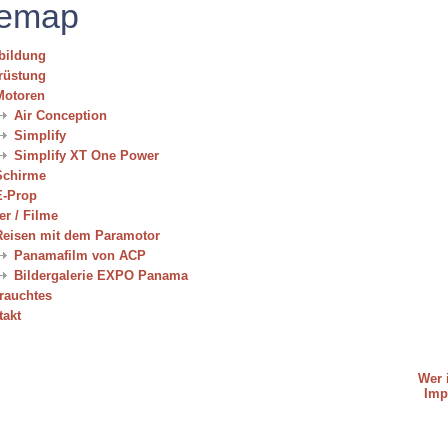
temap
bildung
rüstung
Motoren
Air Conception
Simplify
Simplify XT One Power
Schirme
E-Prop
er / Filme
Reisen mit dem Paramotor
Panamafilm von ACP
Bildergalerie EXPO Panama
rauchtes
takt
Wer i
Imp